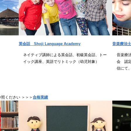
英会話 Shoji Language Academy
音楽療法
ネイティブ講師による英会話、初級英会話、トー
音楽療
イック講座、英語でリトミック（幼児対象）
会 認
信にて
照ください ＞＞＞
合格実績